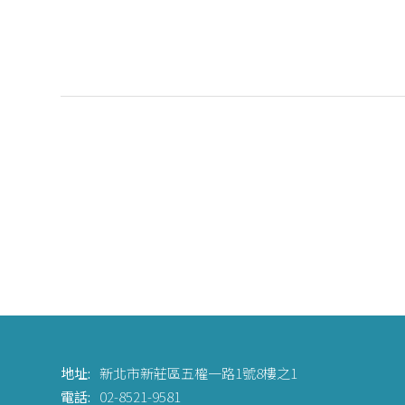
地址:
新北市新莊區五權一路1號8樓之1
電話:
02-8521-9581