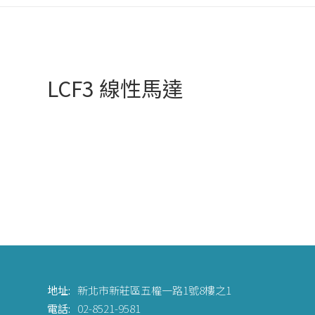
LCF3 線性馬達
地址:
新北市新莊區五權一路1號8樓之1
電話:
02-8521-9581