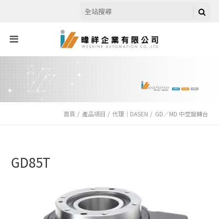
首頁
產品項目
代理｜DASEN
GD／MD 中空旋轉台
GD85T