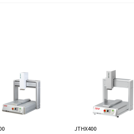
00
JTHX400