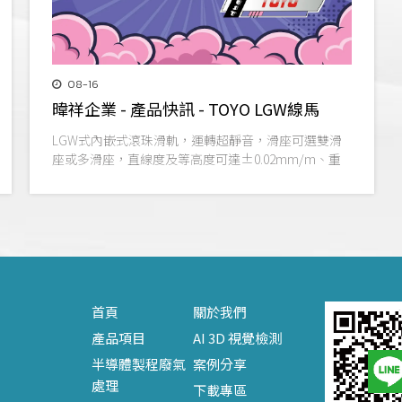
08-16
暐祥企業 - 產品快訊 - TOYO LGW線馬
LGW式內嵌式滾珠滑軌，運轉超靜音，滑座可選雙滑
座或多滑座，直線度及等高度可達±0.02mm/m、重
複定位精度可達±2µm，體積及高度與他牌相比小
40%，增加散熱面積動子溫度可降至1.5%。
首頁
關於我們
產品項目
AI 3D 視覺檢測
半導體製程廢氣
案例分享
處理
下載專區