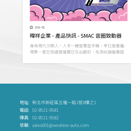
09-15
暐祥企業 - 產品快訊 - SMAC 音圈致動器
身為現代文明人，人手一機智慧型手機，早已是普遍
現象，那您知道是誰幫您在出廠前，先測試過螢幕碰
觸靈敏度嗎，答案是本集主角smac的"音圈致動器"。
地址:
新北市新莊區五權一路1號8樓之1
電話:
02-8521-9581
傳真:
02-8521-9582
信箱:
sales001@weshine-auto.com