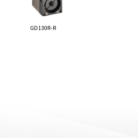
GD130R-R
GTH3